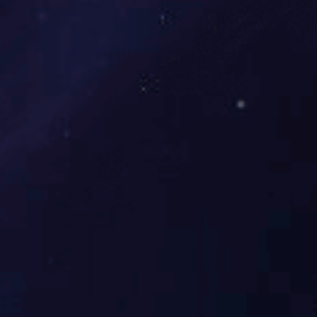
本次利德曼收购的德赛诊断系统是德国德赛的控股子公司，主要从事
体外开云登陆入口-开云中国的研发、生产、销售和贸易。德赛产品是
德国德赛的全资子公司，主要负责生产及分包装。德赛诊断在华销售
产品覆盖肝功、肾功、血脂与脂蛋白、血糖、心肌酶、电解质、自身
免疫抗体、风湿类、胰腺功能等生化检测项目。公司拟投资的德赛系
统及德赛产品与利德曼属同一行业，德赛诊断的产品在细分领域与利
德曼并不完全一致。收购完成后，利德曼将整合生化开云登陆入口-开
云中国领域的市场份额，巩固在生化开云登陆入口-开云中国行业的领
先地位，成为生化诊断领域产品最全的公司之一。