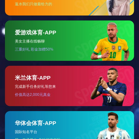
喜讯：利德曼荣
| 利德
喜讯：利德曼参考
获“2018年
利德曼成功举办
实验室
利德曼盛大亮相
2018年代理
利德曼在2017年
2018美国芝
利德曼在2018年卫
RELA试验中再
为促进医学装备领
生部参考
山水之都，美丽重
域发展
利德曼荣获“2017年
庆！利
2017全国检验大会
度中国
圆满落幕
公司新闻
当前位置：
>
新闻中心
>
公司新闻
>
利德曼牵手国际诊断巨头——德赛诊断
作者：Leadman
日期：2014-10-17