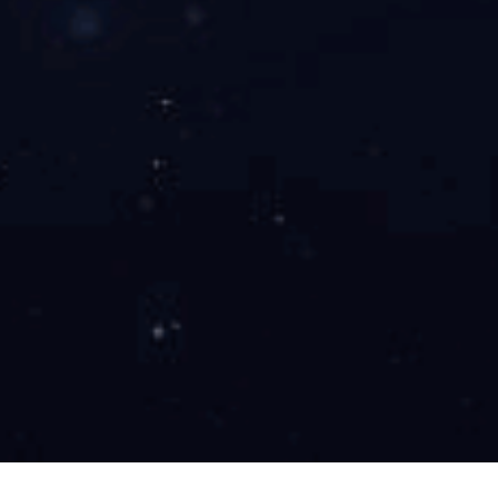
合。
在产品研发方面，利德曼将拥有两支研发团队，利德曼研发团队涵盖
生化试剂、免疫试剂、IVD仪器、生物化学原料四个方面；德赛系统和
德赛产品研发团队与德国德赛在项目上密切合作，在试剂、校准品、
质控品与高端生化仪适配等方面均有优势。两支研发团队将在项目设
立、研发进程控制、产品转化、产品注册等阶段全面合作，提升效
率，共同作为公司业务的强大后盾。
从生产方面来看，利德曼将拥有两个生产基地，利德曼生产基地具有
该行业最先进的流水线，单班产能近万盒，特别适合大批大量生产。
德赛系统和德赛产品生产基地在引进德国德赛的标准化流程和先进工
艺方面更为快捷方便。两个生产基地能够根据需要合理分配产能，做
到提高效率、协调一致、优势互补，将在计划、生产、人员效率等方
面实现利益最大化。
从供应链方面来看，利德曼将协同北京、上海两个原料采购和产品供
应中心，在供应商确认、审核、谈判方面，在成品规格配置、库存控
制方面，在优化物流和供应成本控制方面协调一致，为保证原材料供
给、缩短交货期、提供大批次产品和保证客户收货时能获得较长有效
期的产品，提高客户满意度等方面提供可靠的保障。