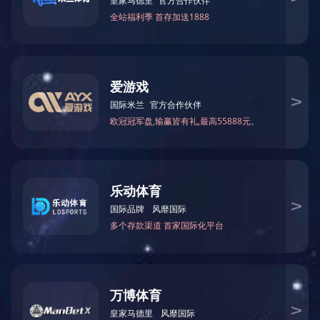
热点新闻
利德曼闪耀CACLP
邀请函丨利德曼邀
2025：创新
利德曼获评中上
您共聚
利德曼再次入选
协“2024上
利德曼与苏州立禾
“北京专
利德曼荣获“证券之
生物正
利德曼与俄罗斯VT
星·资
利德曼荣获《中国
公司达成
清远市市委副书
基金报
中国品牌日丨 利德
记、市长
活动回顾丨响应健
曼以品
IFCC执行委员会秘
康中国
公司动态丨利德曼
书长及北
2024年会盛典丨利
2023年度
喜报|利德曼获评北
德曼年会