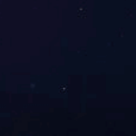
从行业竞争格局的角度来讲，利德曼在激烈的竞争中始终保持着在生
化开云登陆入口-开云中国行业的领先地位，德赛诊断在生化开云登陆
入口-开云中国领域的市场份额同样也处于领先水平，在这种竞争格局
背景下，利德曼对德赛诊断的收购将抢占先机，迅速整合国内生化开
云登陆入口-开云中国市场，巩固在生化开云登陆入口-开云中国行业领
先地位。
从产品线角度来讲，利德曼目前主要生化试剂产品为肝功类、肾功
类、血脂类、糖类、心肌类、离子类、胰腺类、特种蛋白类，而德赛
诊断产品覆盖肝功、肾功、血脂与脂蛋白、血糖、心肌酶、电解质、
自身免疫抗体、风湿类、胰腺功能等生化检测项目。本次并购，将大
大丰富利德曼的生化开云登陆入口-开云中国产品线。
从品牌的角度来讲，德赛诊断的产品在外资品牌中享有盛誉，其中许
多优势项目如特定蛋白等项目市场占有率名列前茅。本次并购之后，
利德曼将开始双品牌运营，可进一步满足各种不同类型的医院检验科
的诉求，大大提高利德曼在生化开云登陆入口-开云中国领域的影响
力。
在客户资源方面，德赛系统拥有较强的渠道优势，拥有覆盖全国范围
的销售网络，在全国的经销商有 300 家以上，下游客户一半以上为大
型三甲医院，对全国排名前 50 的医院覆盖率达 74%。利德曼和德赛诊
断的客户群体具有高度一致性，双方通过资源共享将做到优势互补，
实现交叉销售，将扩大整体的市场占有率和销售规模，做到强强联