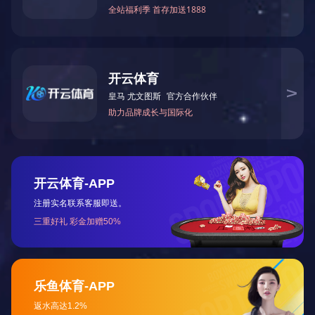
科研创新│利德曼
京经开
科研创新 │ 利德曼
ST2科研
喜讯丨利德曼荣登
子公司
会议回顾丨第二届
2023北京
会议预告丨利德曼
ZAODX世界
汇聚智慧 ：善济学
与您相
热烈祝贺：广开控
社第一
广州开发区管委会
股生命
广州市黄埔区委书
副主任
利德曼与高博医疗
记陈杰
喜讯！利德曼成功
集团达
喜讯！利德曼获评
入选“
喜讯！利德曼医学
北京市
利德曼荣获经开区
参考实
利德曼签约
五星公
利德曼与润达医疗
MAI47、纷享销客
利德曼董事长王凯
达成战
喜讯！利德曼医学
翔先生
阿匹斯科技两项新
参考实
心系武汉|北京利德
型冠状
喜讯：利德曼荣
曼向湖
“乘风.破浪.共创.辉
获“科技
喜讯：利德曼喜迎
煌”
感恩有你 一路同行
高新科
强强联手 共铸辉煌
丨利德