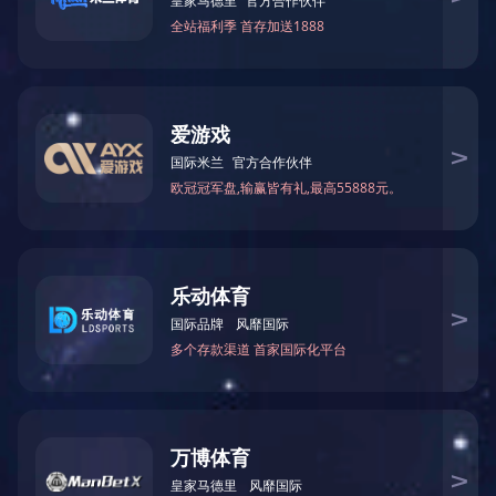
热点新闻
利德曼闪耀CACLP
邀请函丨利德曼邀
2025：创新
利德曼获评中上
您共聚
利德曼再次入选
协“2024上
利德曼与苏州立禾
“北京专
利德曼荣获“证券之
生物正
利德曼与俄罗斯VT
星·资
利德曼荣获《中国
公司达成
清远市市委副书
基金报
中国品牌日丨 利德
记、市长
活动回顾丨响应健
曼以品
IFCC执行委员会秘
康中国
公司动态丨利德曼
书长及北
2024年会盛典丨利
2023年度
喜报|利德曼获评北
德曼年会