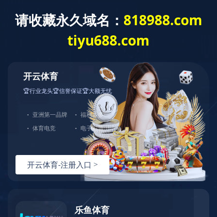
中文
EN
开云登陆入口-开云中国
关于利德曼
产品中心
新闻中心
投资者关系
人力资源
联系我们