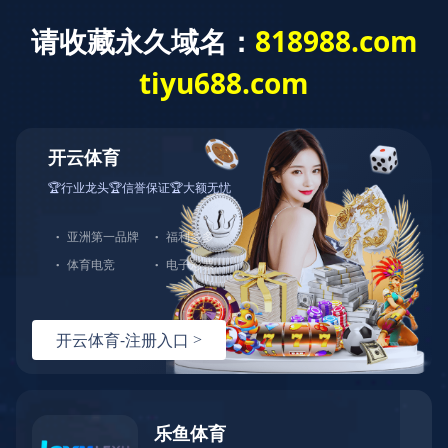
中文
EN
开云登陆入口-开云中国
关于利德曼
产品中心
新闻中心
投资者关系
人力资源
联系我们