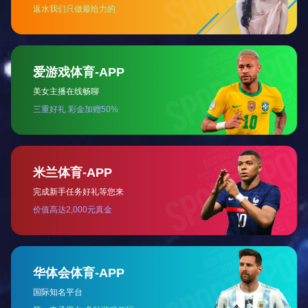
喜讯：利德曼荣
| 利德
喜讯：利德曼参考
获“2018年
利德曼成功举办
实验室
利德曼盛大亮相
2018年代理
利德曼在2017年
2018美国芝
利德曼在2018年卫
RELA试验中再
为促进医学装备领
生部参考
山水之都，美丽重
域发展
利德曼荣获“2017年
庆！利
2017全国检验大会
度中国
圆满落幕
公司新闻
当前位置：
>
新闻中心
>
公司新闻
>
会议预告丨利德曼与您相约广州，共商肿
瘤早筛破局新方向
作者：利德曼
日期：2023-11-27