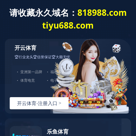
中文
EN
开云登陆入口-开云中国
关于利德曼
产品中心
新闻中心
投资者关系
人力资源
联系我们