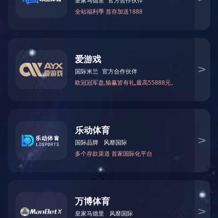
热点新闻
利德曼闪耀CACLP
邀请函丨利德曼邀
2025：创新
利德曼获评中上
您共聚
利德曼再次入选
协“2024上
利德曼与苏州立禾
“北京专
利德曼荣获“证券之
生物正
利德曼与俄罗斯VT
星·资
利德曼荣获《中国
公司达成
清远市市委副书
基金报
中国品牌日丨 利德
记、市长
活动回顾丨响应健
曼以品
IFCC执行委员会秘
康中国
公司动态丨利德曼
书长及北
2024年会盛典丨利
2023年度
喜报|利德曼获评北
德曼年会