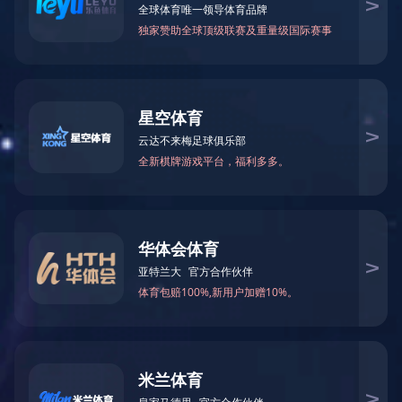
新闻中心
News Center
公司新闻
行业动态