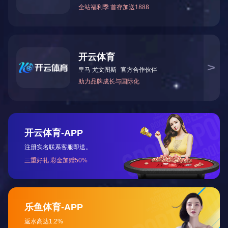
科研创新│利德曼
京经开
科研创新 │ 利德曼
ST2科研
喜讯丨利德曼荣登
子公司
会议回顾丨第二届
2023北京
会议预告丨利德曼
ZAODX世界
汇聚智慧 ：善济学
与您相
热烈祝贺：广开控
社第一
广州开发区管委会
股生命
广州市黄埔区委书
副主任
利德曼与高博医疗
记陈杰
喜讯！利德曼成功
集团达
喜讯！利德曼获评
入选“
喜讯！利德曼医学
北京市
利德曼荣获经开区
参考实
利德曼签约
五星公
利德曼与润达医疗
MAI47、纷享销客
利德曼董事长王凯
达成战
喜讯！利德曼医学
翔先生
阿匹斯科技两项新
参考实
心系武汉|北京利德
型冠状
喜讯：利德曼荣
曼向湖
“乘风.破浪.共创.辉
获“科技
喜讯：利德曼喜迎
煌”
感恩有你 一路同行
高新科
强强联手 共铸辉煌
丨利德