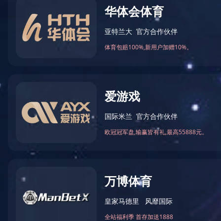
新闻中心
News Center
公司新闻
行业动态