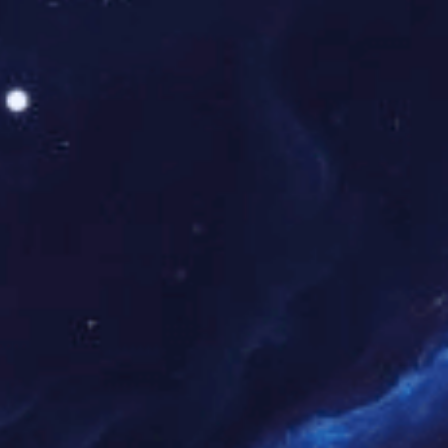
喜讯：利德曼荣
| 利德
喜讯：利德曼参考
获“2018年
利德曼成功举办
实验室
利德曼盛大亮相
2018年代理
利德曼在2017年
2018美国芝
利德曼在2018年卫
RELA试验中再
为促进医学装备领
生部参考
山水之都，美丽重
域发展
利德曼荣获“2017年
庆！利
2017全国检验大会
度中国
圆满落幕
（上海）有限公司联合上海市同仁医院再创