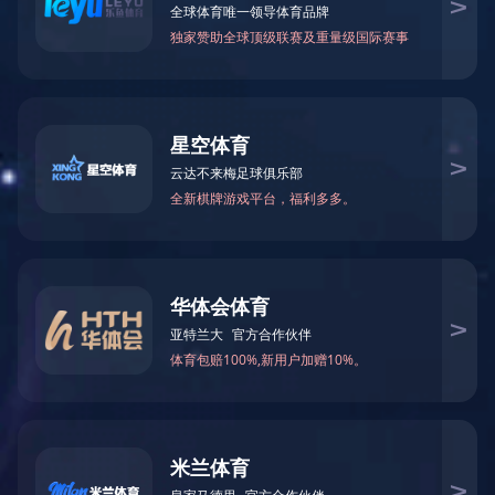
新闻中心
News Center
公司新闻
行业动态