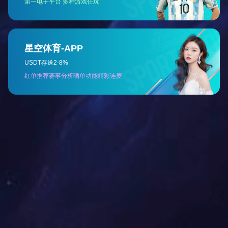
理。整体色调依然是以蓝、白、灰为主，画面科技与现代感极强，整
体版面设计简约大气，各页面轮转也更流畅，框架内容等方面较此前
更加清晰，新增了新闻动态一键分享的功能。
利德曼新版官网仍分为中文和英文两个版本。在板块设置方面，新版
官网契合各类人群对于网站的实际需求，保留并优化了 “关于利德
曼”“新闻中心”等板块，其中“关于利德曼”板块中以时间轴的形式展现
了利德曼的发展历程，同时利德曼期刊制作成电子版可供浏览者在线
查阅。“新闻中心”版面提供了热点新闻的推送服务；新版官网整合
了“产品&服务”“技术支持”两个板块至新的 “产品中心”板块，产品中心
更着重所有产品的明晰展现，产品分类更加细致，查找产品相关信息
做到一目了然；在原有版块“投资者关系”中，丰富了公司治理、信息披
露等内容，同时新增了利德曼股票行情实时查看的版面；在原有板
块“人力资源”部分新增工作环境、员工生活等子栏目，展现了利德曼丰
富的企业文化，同时还开通了在线提交简历功能；新增板块“联系我
们”则更立体的呈现了利德曼的营销及售后服务网络图。
新版官网英文版页面可点击开云登陆入口-开云中国右上方图标进入，
查询对应利德曼中文网站的英文信息，其内容和功能与中文官网一
致。
新版官网在形式上功能上、操作上都比以往有了很多的创新与改进，
既体现了利德曼的品牌形象，又彰显了利德曼特色，告别繁琐，简单
明了。改版后的官网从全方位、多角度的展现了利德曼多元化的产品
与服务、业界领先的研发实力及不断践行的企业责任和优秀卓越的企