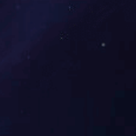
业文化。
在此感谢社会各界人士一直以来对于利德曼的关心与支持！感谢各中
心部门对于利德曼官网改版工作的配合与协作！
基于利德曼官网不断发展的变化和需求，在网站试运行期间，我们还
将对网站进行持续更新和改进，希望您在浏览网站的同时，也给我们
留下宝贵意见，以便我们及时调整。请将您的意见和建议发送至邮箱
leadman-integrity@leadmanbio.com，再次致以诚挚的谢意！
新版中文官网的网址为
/
新版英文官网的网址为
/html/en/
分享到：
上一篇：
利德曼携IDS团队访问北京协和医院
下一篇：
利德曼牵手国际诊断巨头——德赛
诊断
友情链接
法律法规
网站地图
隐私权限