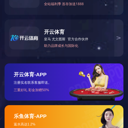
科研创新│利德曼
京经开
科研创新 │ 利德曼
ST2科研
喜讯丨利德曼荣登
子公司
会议回顾丨第二届
2023北京
会议预告丨利德曼
ZAODX世界
汇聚智慧 ：善济学
与您相
热烈祝贺：广开控
社第一
广州开发区管委会
股生命
广州市黄埔区委书
副主任
利德曼与高博医疗
记陈杰
喜讯！利德曼成功
集团达
喜讯！利德曼获评
入选“
喜讯！利德曼医学
北京市
利德曼荣获经开区
参考实
利德曼签约
五星公
利德曼与润达医疗
MAI47、纷享销客
利德曼董事长王凯
达成战
喜讯！利德曼医学
翔先生
阿匹斯科技两项新
参考实
心系武汉|北京利德
型冠状
喜讯：利德曼荣
曼向湖
“乘风.破浪.共创.辉
获“科技
喜讯：利德曼喜迎
煌”
感恩有你 一路同行
高新科
强强联手 共铸辉煌
丨利德