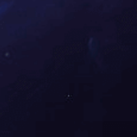
实验室进行现场评审。经过审核文件、现场检查、现场实验等方式的审
认可证书，认可范围包括ALT、AST、GGT、ALP、AMY、CK、