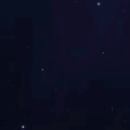
CNAS是由中国国家认证认可监督管理委员会(CNCA)批
CNAS认可，这标志着我司参考实验室具备了国际认可的参
公司的发展和竞争力的提升具有深远的意义，有助于提升公司
目前我司参考实验室已拥有各类先进分析设备，在体系和能力
提升公司产品质量。为我司完成“打造国家一流实验室”的目标
分享到：
上一篇：
利德曼成功举办2018年代理商技术工
友情链接
法律法规
网站地图
隐私权限
? 2010 www.leadmanbio.com. All rights reserved 京ICP备1104156