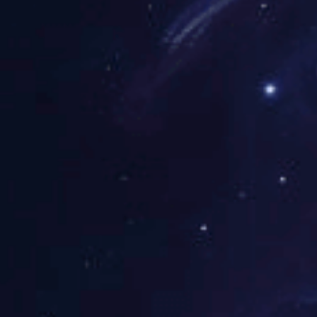
公司新闻
当前位置：
>
新闻中心
>
公司新闻
>
喜讯：利德曼参考实验室正式通过CNAS
作者：利德曼
日期：2019-01-01
2018年12月26日，北开云登陆入口-开云中国医学参考实