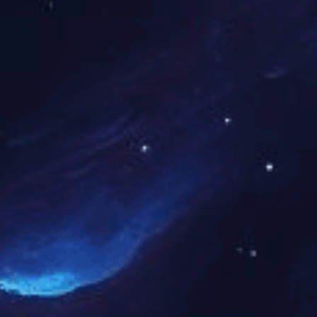
参考实验室于2018年8月向CNAS提交认可申请，9月通过文
查，CNAS评审专家组一致同意通过现场评审。参考实验室于2018年1
LDH七个酶学参考测量程序。