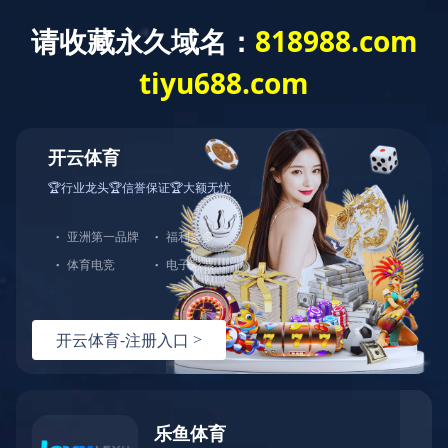
中文
EN
开云登陆入口-开云中国
关于利德曼
产品中心
新闻中心
投资者关系
人力资源
联系我们