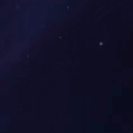
字化车间）认定以来，对公司技术实力和智能制造工作的肯
定。未来公司将继续落实“十四五”战略规划目标，以技术创新
驱动诊断业务发展，打造高质量、全产业链布局的专业化诊断
公司，持续为客户提供高性价比的产品与服务为使命，持续夯
实生化诊断、免疫诊断业务、生物化学原料业务，依托各方优
质资源，加大在分子诊断、POCT等前沿技术领域的投入，实
现“全面布局、技术驱动、营销领先”的成功转型。
分享到：
上一篇：
喜讯！利德曼获评北京市“专精特
新”中小企业，企业实力再获认可！
下一
篇：
广州市黄埔区委书记陈杰一行莅临利德曼指导工作
友情链接
法律法规
网站地图
隐私权限
? 2010 www.leadmanbio.com. All rights reserved 京ICP备1104156