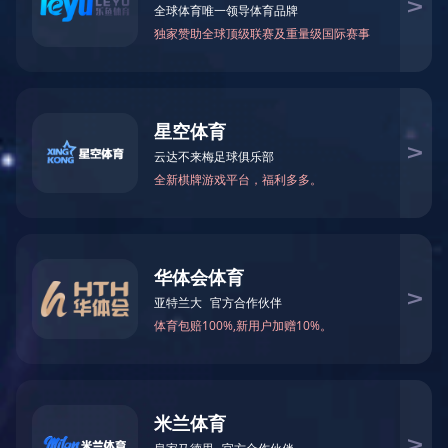
新闻中心
News Center
公司新闻
行业动态