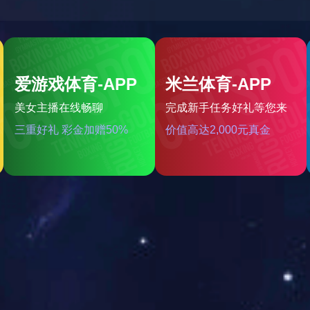
利德曼闪耀CACLP
邀请函丨利德曼邀
2025：创新
利德曼获评中上
您共聚
利德曼再次入选
协“2024上
利德曼与苏州立禾
“北京专
利德曼荣获“证券之
生物正
利德曼与俄罗斯VT
星·资
利德曼荣获《中国
公司达成
清远市市委副书
基金报
中国品牌日丨 利德
记、市长
活动回顾丨响应健
曼以品
IFCC执行委员会秘
康中国
公司动态丨利德曼
书长及北
2024年会盛典丨利
2023年度
喜报|利德曼获评北
德曼年会