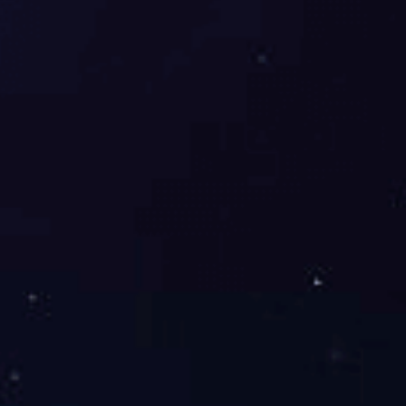
赠100万元助力疫情防控