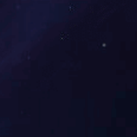
9年度团建活动圆满收官
下一篇：
心系武汉|北京利德曼向湖北省捐