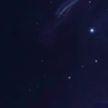
公司新闻
当前位置：
>
新闻中心
>
公司新闻
>
喜讯：利德曼荣获“科技创新企业”及“畅
作者：利德曼
日期：2020-02-07
为庆祝中华人民共和国成立70周年，进一步贯彻落实市委市
的企业致敬。
经中共北京市委经济技术开发区工作委员会、北京经济技术开发