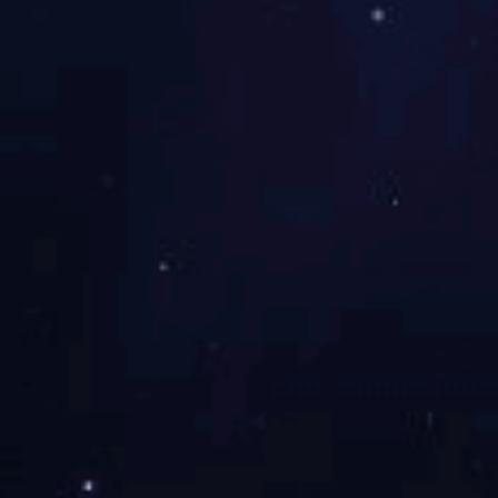
友情链接
法律法规
网站地图
隐私权限
? 2010 www.leadmanbio.com. All rights reserved 京ICP备1104156