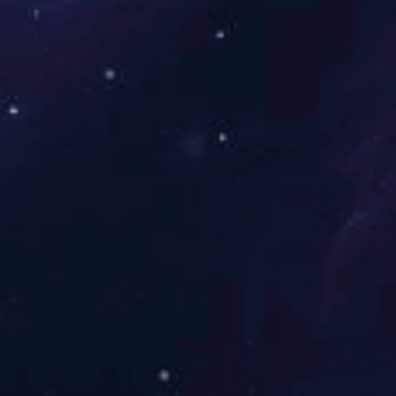
分享到：
上一篇：
“乘风.破浪.共创.辉煌”—利德曼201