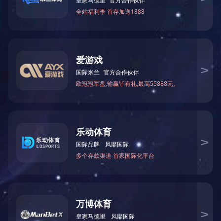
生化原料
利德曼生物化学原料品种包括生物酶、辅酶、抗原、抗体、缓冲
剂、酶底物、培养基、染色剂、氨基酸等各种试剂，应用范围涵盖了
生物科技、临床诊断、药物研发和化工生产等多个方面。
利德曼拥有十万级净化车间，保证产品的生产和分装质量。知识
渊博、管理经验丰富的专业化员工队伍，超过50% 的科研人员有多年
酶、抗体、基因组学、医药中间体、精细化工及开云登陆入口-开云中
国研发等多个领域的研发经验。