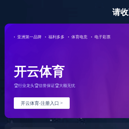
中文
EN
开云登陆入口-开云中国
关于利德曼
产品中心
新闻中心
投资者关系
人力资源
联系我们