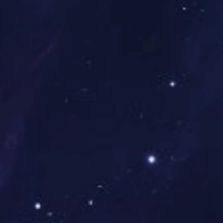
科研创新│利德曼
京经开
科研创新 │ 利德曼
ST2科研
喜讯丨利德曼荣登
子公司
会议回顾丨第二届
2023北京
会议预告丨利德曼
ZAODX世界
汇聚智慧 ：善济学
与您相
热烈祝贺：广开控
社第一
广州开发区管委会
股生命
广州市黄埔区委书
副主任
利德曼与高博医疗
记陈杰
喜讯！利德曼成功
集团达
喜讯！利德曼获评
入选“
喜讯！利德曼医学
北京市
利德曼荣获经开区
参考实
利德曼签约
五星公
利德曼与润达医疗
MAI47、纷享销客
利德曼董事长王凯
达成战
喜讯！利德曼医学
翔先生
阿匹斯科技两项新
参考实
心系武汉|北京利德
型冠状
喜讯：利德曼荣
曼向湖
“乘风.破浪.共创.辉
获“科技
喜讯：利德曼喜迎
煌”
感恩有你 一路同行
高新科
强强联手 共铸辉煌
丨利德