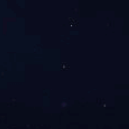
技术的研发，不遗余力地开创人类走向健康的新途径。
POCT装备技术大会