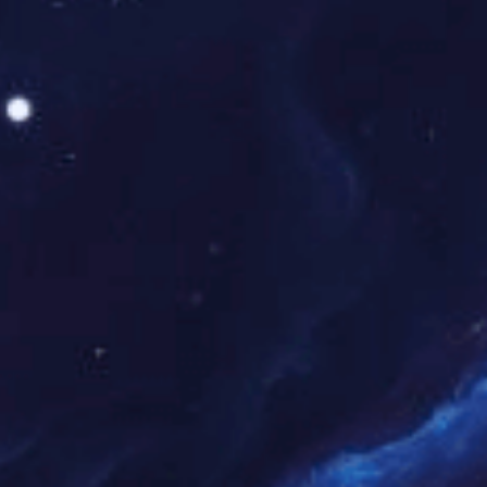
喜讯：利德曼荣
| 利德
喜讯：利德曼参考
获“2018年
利德曼成功举办
实验室
利德曼盛大亮相
2018年代理
利德曼在2017年
2018美国芝
利德曼在2018年卫
RELA试验中再
为促进医学装备领
生部参考
山水之都，美丽重
域发展
利德曼荣获“2017年
庆！利
2017全国检验大会
度中国
圆满落幕
CLP
会医学检验产业分会支持的“第十五届检验医学暨输血仪器试剂博览会
外，还有一系列免疫和凝血产品，包括：CI1000全自动化学发光