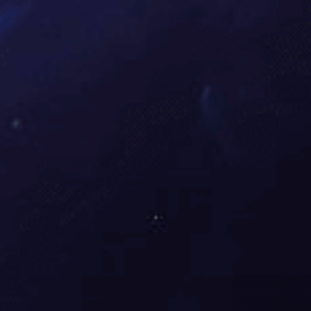
，测试速度可达280测试/小时。满足样本量大、检测时间有限