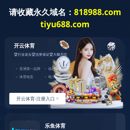
中文
EN
开云登陆入口-开云中国
关于利德曼
产品中心
新闻中心
投资者关系
人力资源
联系我们