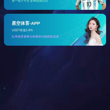
客”）在北京利德曼召开系统上线启动会议，正式启动MAI47
供应链管理平台、CRM系统优化升级合作。利德曼集团董事
长王凯翔出席并发言，主要中心/部门负责人参与本次会议。