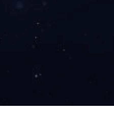
间
友情链接
法律法规
网站地图
隐私权限
? 2010 www.leadmanbio.com. All rights reserved 京ICP备1104156