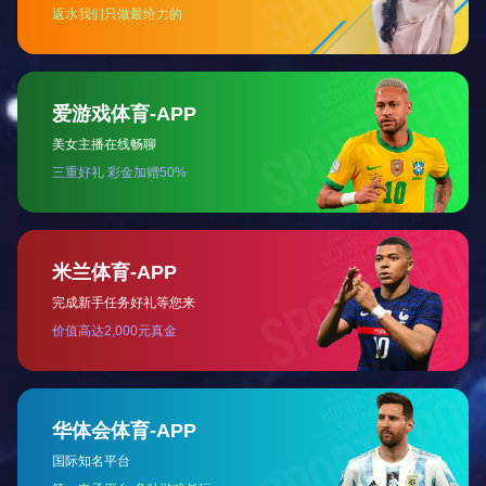
喜讯：利德曼荣
| 利德
喜讯：利德曼参考
获“2018年
利德曼成功举办
实验室
利德曼盛大亮相
2018年代理
利德曼在2017年
2018美国芝
利德曼在2018年卫
RELA试验中再
为促进医学装备领
生部参考
山水之都，美丽重
域发展
利德曼荣获“2017年
庆！利
2017全国检验大会
度中国
圆满落幕
公司新闻
当前位置：
>
新闻中心
>
公司新闻
>
科研创新│利德曼ST2科研成果再添新章
作者：利德曼
日期：2023-12-28