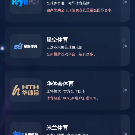
新闻中心
News Center
公司新闻
行业动态