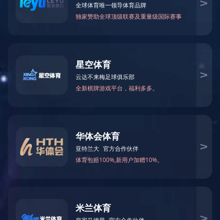
新闻中心
News Center
公司新闻
行业动态