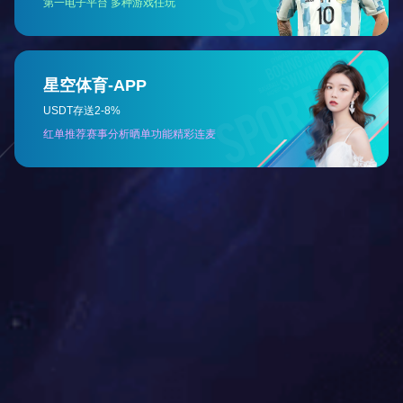
期，通过多方权威对众多参选企业进行汇总评价后产生评选结
果。经过多轮评选和激烈角逐，利德曼荣获“2017年度中国上
市公司最具社会责任奖”。
利德曼自成立以来，在企业治理、社会就业、企业环保等
多方面切实践行社会责任，获得了社会大众的高度认可。作为
一家在生物化学、体外开云登陆入口-开云中国及医疗器械领
域拥有核心竞争力的多元化企业，利德曼在坚持以人为本，以
自身产品与服务提升人类生活品质的同时，不断推动中国检验
医学产品的创新与体外诊断产品制造技术的进步。
本次评选盛典，以2017年9月29日前上市的A股上市公司，
及港股中资股为标的，结合专家、数据、算法、多重打分等原
则，通过标准流程，从社会贡献、产业价值、资本价值、公司
治理等不同视角出发，利用大数据与公众评选等多样化工具，
对上市公司潜在价值进行多维度分析，锁定潜力行业、挖掘优
质企业、表彰产业先进，为投资者价值发现提供全新的视角与
参照。百家上市公司高管，百位专业人士和媒体共同予以见
证，相关战略合作媒体新华网、央视网、证券市场红周刊等对
盛典进行了广泛报道。