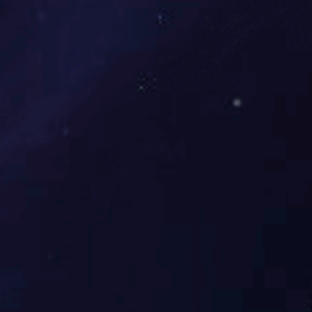
分享到：
上一篇：
2017全国检验大会圆满落幕
下一
篇：
山水之都，美丽重庆！利德曼参展
2018CACLP
友情链接
法律法规
网站地图