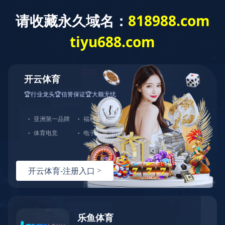
中文
EN
开云登陆入口-开云中国
关于利德曼
产品中心
新闻中心
投资者关系
人力资源
联系我们