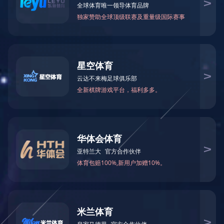
新闻中心
News Center
公司新闻
行业动态