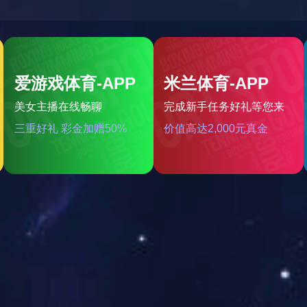
利德曼闪耀CACLP
邀请函丨利德曼邀
2025：创新
利德曼获评中上
您共聚
利德曼再次入选
协“2024上
利德曼与苏州立禾
“北京专
利德曼荣获“证券之
生物正
利德曼与俄罗斯VT
星·资
利德曼荣获《中国
公司达成
清远市市委副书
基金报
中国品牌日丨 利德
记、市长
活动回顾丨响应健
曼以品
IFCC执行委员会秘
康中国
公司动态丨利德曼
书长及北
2024年会盛典丨利
2023年度
喜报|利德曼获评北
德曼年会