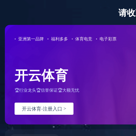
中文
EN
开云登陆入口-开云中国
关于利德曼
产品中心
新闻中心
投资者关系
人力资源
联系我们