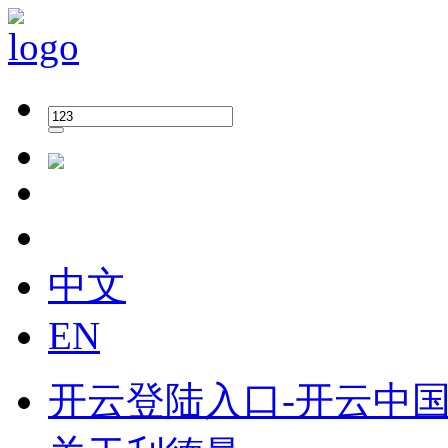
中文
EN
开云登陆入口-开云中