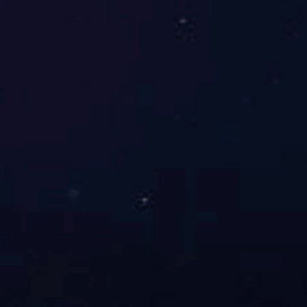
合作协议
下一篇：
邀请函丨利德曼邀您共
聚2025CACLP
友情链接
法律法规
网站地图
隐私权限
? 2010 www.leadmanbio.com. All rights reserved 京ICP备1104156