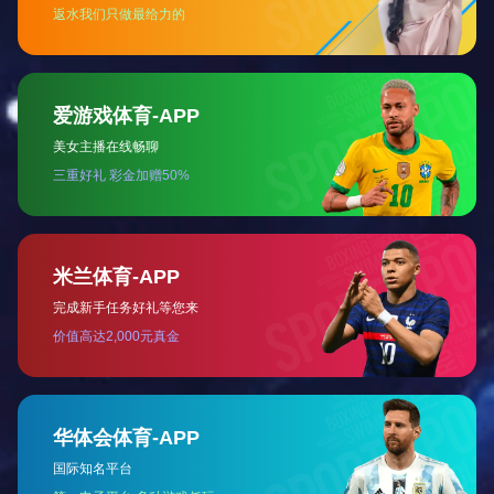
喜讯：利德曼荣
| 利德
喜讯：利德曼参考
获“2018年
利德曼成功举办
实验室
利德曼盛大亮相
2018年代理
利德曼在2017年
2018美国芝
利德曼在2018年卫
RELA试验中再
为促进医学装备领
生部参考
山水之都，美丽重
域发展
利德曼荣获“2017年
庆！利
2017全国检验大会
度中国
圆满落幕
公司新闻
当前位置：
>
新闻中心
>
公司新闻
>
利德曼再次入选 “北京专精特新企业百
强”
作者：利德曼
日期：2024-12-26
近日，北京企业联合会、北京市企业家协会公布《2024年北京
市专精特新企业百强名单》，公司凭借在体外诊断领域的专业
优势与创新能力，成功入选“2024北京专精特新企业百强”。