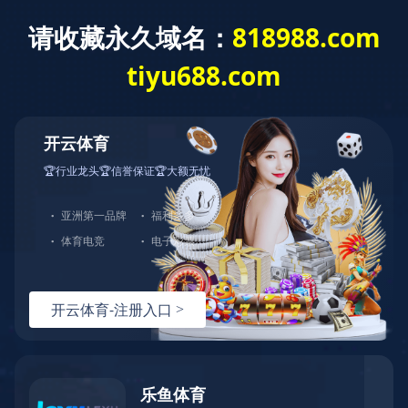
中文
EN
开云登陆入口-开云中国
关于利德曼
产品中心
新闻中心
投资者关系
人力资源
联系我们