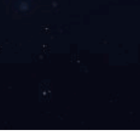
在大家意犹未尽之时，我们的辩论赛的初赛落下帷幕，但这仅仅只是
开始。还有更经常的表现和更高难度的挑战等待着大家。成功通过初
赛晋级的四支队伍将进入半决赛和决赛的挑战中。半决赛辩题及详细
安排请待OA通知。
初赛的结束，仅仅是我们辩论赛的开始。相信大家在参与本场辩论赛
中一定受益匪浅。就本场辩论赛的辩题而言，企业的发展离不开责任
心也离不开制度化。如评委嘉宾点评时说到“如果说责任心是锦上添
花，那么制度化是雪中送炭”。参赛队伍围绕着在企业发展中责任心与
制度化哪个更重要的问题发表了自己的看法，我们在看到本次比赛涌
现出大批极具思辨能力与语言表达天赋的员工的同时，也通过辩论对
制度化和责任心有了更深的理解。
辩论赛只是一场智慧与语言的较量，并非抨击论题本身，感谢我们所
有的参赛队伍为我们呈现出如此精彩绝伦的竞技比赛！感谢大家赛前
精心的准备！感谢我们所有的辩手们高度的辩论品格与辩论精神！
让我们一同期待辩论队伍们半决赛和决赛的表现吧！