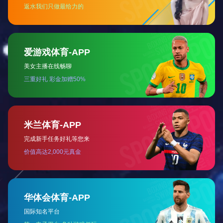
喜讯：利德曼荣
| 利德
喜讯：利德曼参考
获“2018年
利德曼成功举办
实验室
利德曼盛大亮相
2018年代理
利德曼在2017年
2018美国芝
利德曼在2018年卫
RELA试验中再
为促进医学装备领
生部参考
山水之都，美丽重
域发展
利德曼荣获“2017年
庆！利
2017全国检验大会
度中国
圆满落幕
公司新闻
当前位置：
>
新闻中心
>
公司新闻
>
利德曼2014年第一届辩论赛初赛拉开序幕
作者：利德曼
日期：2014-04-30
为提高利德曼员工的思辨能力，锻炼大家的思维表达能力，增进员工
之间沟通与交流的协作，同时也丰富员工的业余生活，组建大批锐意
进取的员工队伍，培养创新和团队精神，以“锻炼口才，展现自我”为主
旨，展现利德曼员工的精神风貌，公司组织并开展了利德曼2014年第
一届辩论赛活动，2014年4月29日下午，在利德曼三期二层培训室利德