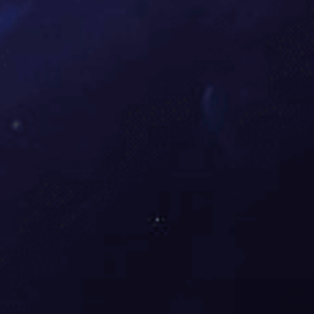
。利德曼也将积极响应新区的号召，参与到新区的绿化美化、环境建设中去，为新区