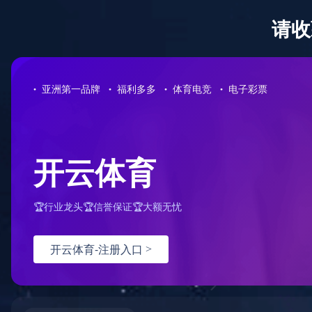
中文
EN
开云登陆入口-开云中国
关于利德曼
产品中心
新闻中心
投资者关系
人力资源
联系我们