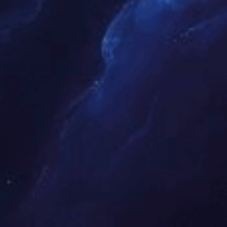
式反应能力与现时及未来的疾病监测(监测中包含为未来诊断设备设计的概念)路
传染病监测、肿瘤基因检测、食品安全、流行病学研究、兽医检测、环境
据处理和分析、数据传输合为一体的全自动化解决方案，结合了实时荧光 PCR
数产品的不足之处，真正实现了分子诊断基因检测的自动化，占用空间小，
上解决了生物安全的问题，全部可以实现测试数据安全上传至云端服务器
暂定名，以下简称“英格曼”)，在 Enigma ML 设备系统、Enigma
目的需求并将中国研发的产品出口到全球市场的一家高新技术企业，使英格曼成为
能够满足异地诊疗和大数据云端存储与处理的能力。Enigma ML 
利德曼在诊断行业的领先地位，将对利德曼未来的持续、健康、稳定发展起到