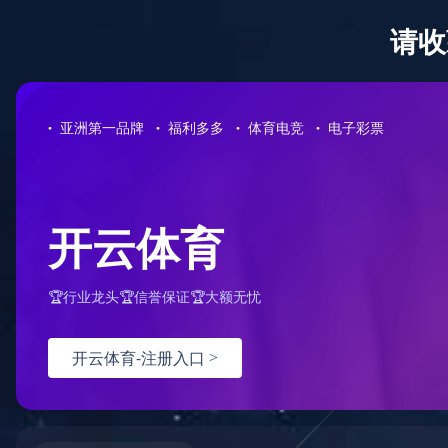
中文
EN
开云登陆入口-开云中国
关于利德曼
产品中心
新闻中心
投资者关系
人力资源
联系我们