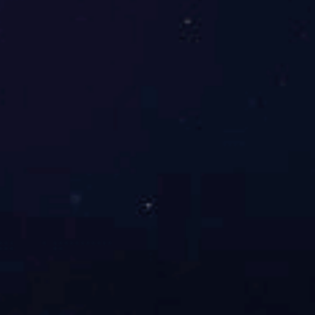
佑之福地
下一篇：
利德曼参展第72届中国国际医疗器械（秋季
2号
技术支持：
立方米网络