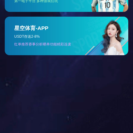
2026-07-17
利德曼：关于重大资产重组标的资产过户完成的公告
2026-07-17
利德曼：北京市金杜律师事务所关于北开云登陆入口-开
云中国重大
2026-06-29
利德曼：2026年第一次临时股东会决议公告
友情链接
法律法规
网站地图
隐私权限
? 2010 www.leadmanbio.com. All rights reserved 京ICP备1104156